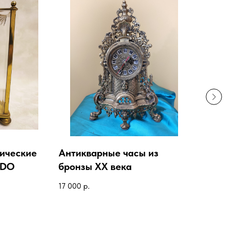
ические
Антикварные часы из
Ан
NDO
бронзы XX века
мр
век
17 000
р.
45 0