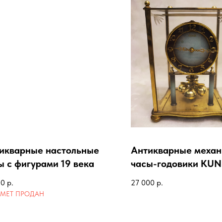
икварные настольные
Антикварные механ
ы с фигурами 19 века
часы-годовики KU
00
р.
27 000
р.