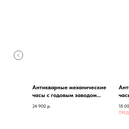
Антикварные механические
Ант
ы 20
часы с годовым заводом
час
KOMA
24 900
р.
18 0