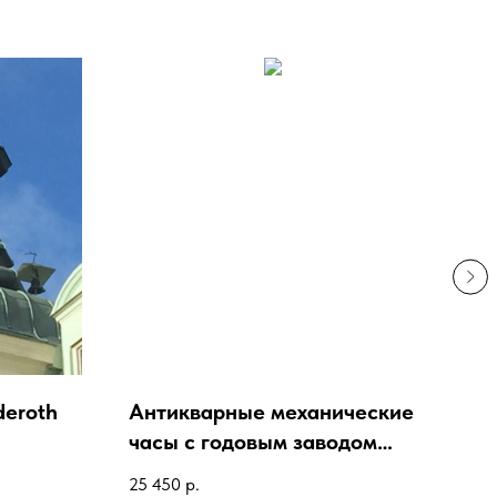
deroth
Антикварные механические
Ан
часы с годовым заводом
мр
KUNDO
век
25 450
р.
45 0