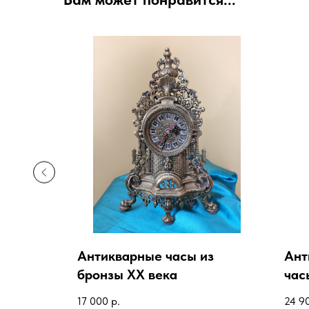
Антикварные часы из
Ант
ы 20
бронзы XX века
час
KO
17 000
р.
24 9