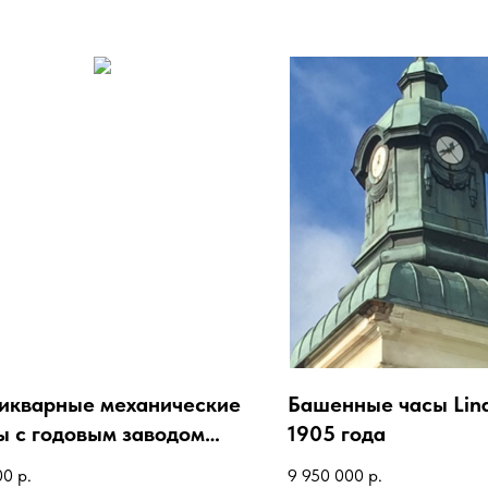
икварные механические
Башенные часы Lin
ы с годовым заводом
1905 года
MA
00
р.
9 950 000
р.