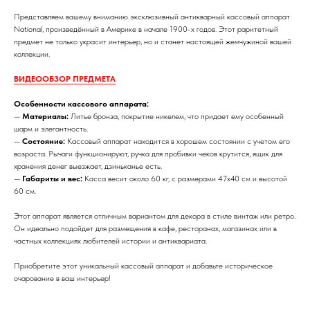
Представляем вашему вниманию эксклюзивный антикварный кассовый аппарат
National, произведённый в Америке в начале 1900-х годов. Этот раритетный
предмет не только украсит интерьер, но и станет настоящей жемчужиной вашей
коллекции.
ВИДЕООБЗОР ПРЕДМЕТА
Особенности кассового аппарата:
—
Материалы:
Литье бронза, покрытие никелем, что придает ему особенный
шарм и элегантность.
—
Состояние:
Кассовый аппарат находится в хорошем состоянии с учетом его
возраста. Рычаги функционируют, ручка для пробивки чеков крутится, ящик для
хранения денег выезжает, дзиньканье есть.
—
Габариты и вес:
Касса весит около 60 кг, с размерами 47х40 см и высотой
60 см.
Этот аппарат является отличным вариантом для декора в стиле винтаж или ретро.
Он идеально подойдет для размещения в кафе, ресторанах, магазинах или в
частных коллекциях любителей истории и антиквариата.
Приобретите этот уникальный кассовый аппарат и добавьте историческое
очарование в ваш интерьер!