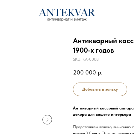
Антикварный касс
1900-х годов
SKU:
КА-0008
200 000
р.
Добавить в заявку
Антикварный кассовый аппарат
декора для вашего интерьера
Представляем вашему вниманию ст
начале XX века. Этот историческ