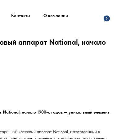
Контакты
О компании
0
овый аппарат National, начало
 National, начало 1900-х годов — уникальный элемент
аринный кассовый аппарат National, изготовленный в
ий экспонат станет стильным и атмосферным дополнением