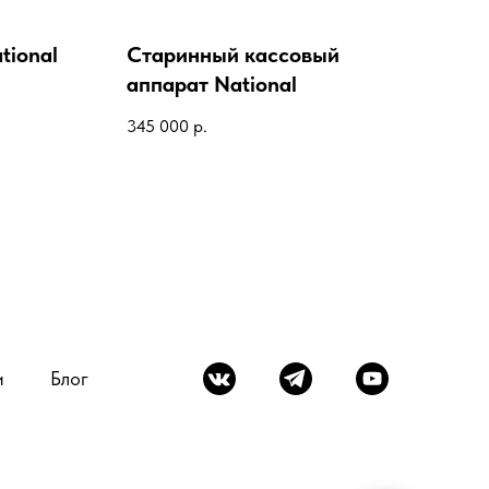
tional
Старинный кассовый
Ст
аппарат National
мех
Nat
345 000
р.
500
и
Блог