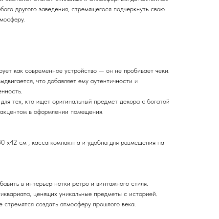
бого другого заведения, стремящегося подчеркнуть свою
мосферу.
рует как современное устройство — он не пробивает чеки.
ыдвигается, что добавляет ему аутентичности и
енность.
для тех, кто ищет оригинальный предмет декора с богатой
 акцентом в оформлении помещения.
0 х42 см , касса компактна и удобна для размещения на
бавить в интерьер нотки ретро и винтажного стиля.
тиквариата, ценящих уникальные предметы с историей.
е стремятся создать атмосферу прошлого века.