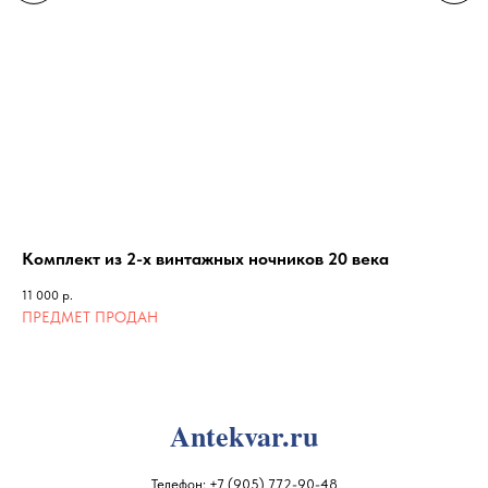
Комплект из 2-х винтажных ночников 20 века
Ке
11 000
р.
17 
Antekvar.ru
Телефон:
+7 (905) 772-90-48