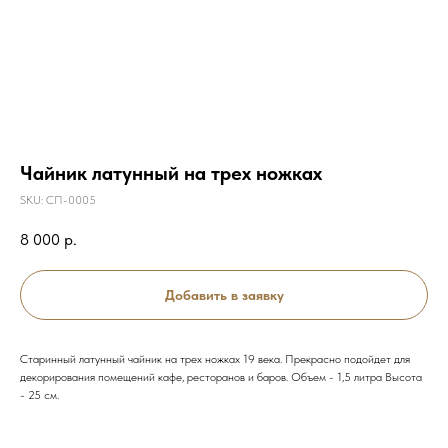
Чайник латунный на трех ножках
SKU:
СП-0005
8 000
р.
Добавить в заявку
Старинный латунный чайник на трех ножках 19 века. Прекрасно подойдет для
декорирования помещений кафе, ресторанов и баров. Объем - 1,5 литра Высота
- 25 см.