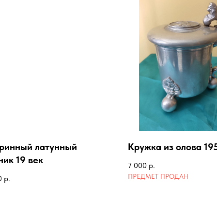
ринный латунный
Кружка из олова 19
ник 19 век
7 000
р.
0
р.