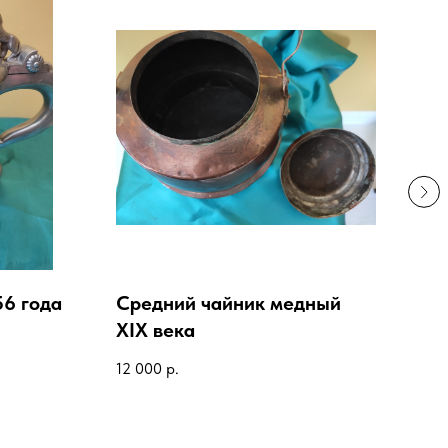
56 года
Средний чайник медный
Бул
XIX века
XIX
12 000
р.
17 0