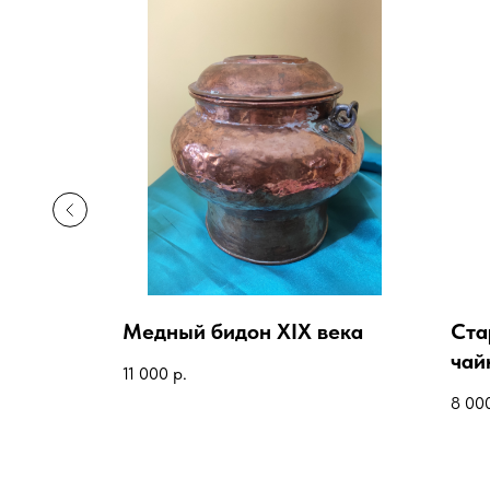
онца
Медный бидон XIX века
Ста
чай
11 000
р.
8 00