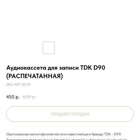
Аудиокассета для записи TDK D90
(РАСПЕЧАТАННАЯ)
SKU:
МП-0034
450
р.
650
р.
Оригинальная магнитофонная кассета известнейшего бренда TDK - D90.
Аудиокассета предназначена для записи звуковой информации на магнитную