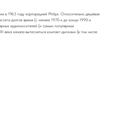
на в 1963 году корпорацией Philips. Относительно дешёвая
ссета долгое время (с начала 1970-х до конца 1990-х
лярных аудионосителей (и самым популярным
XI века начала вытесняться компакт-дисками (в том числе