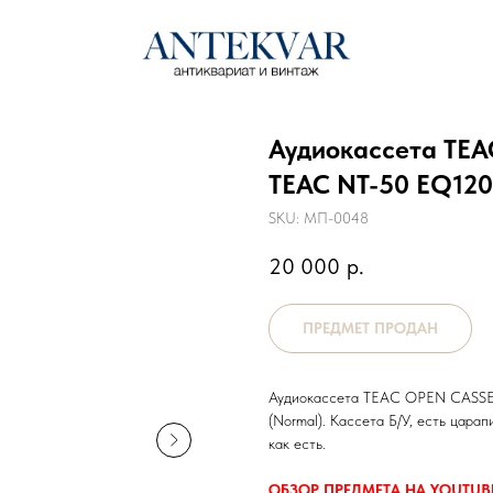
Аудиокассета TEA
TEAC NT-50 EQ120
SKU:
МП-0048
20 000
р.
Аудиокассета TEAC OPEN CASSET
(Normal). Кассета Б/У, есть цара
как есть.
ОБЗОР ПРЕДМЕТА НА YOUTUB