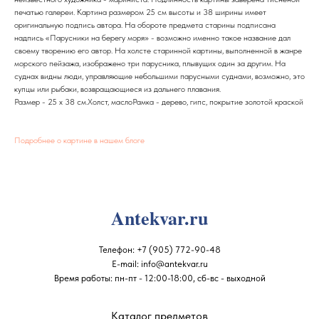
печатью галереи. Картина размером 25 см высоты и 38 ширины имеет
оригинальную подпись автора. На обороте предмета старины подписана
надпись «Парусники на берегу моря» - возможно именно такое название дал
своему творению его автор. На холсте старинной картины, выполненной в жанре
морского пейзажа, изображено три парусника, плывущих один за другим. На
суднах видны люди, управляющие небольшими парусными суднами, возможно, это
купцы или рыбаки, возвращающиеся из дальнего плавания.
Размер - 25 x 38 см.Холст, маслоРамка - дерево, гипс, покрытие золотой краской
Подробнее о картине в нашем блоге
Antekvar.ru
Телефон:
+7 (905) 772-90-48
E-mail:
info@antekvar.ru
Время работы: пн-пт - 12:00-18:00, сб-вс - выходной
Каталог предметов