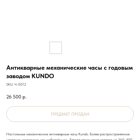
Антикварные механические часы с годовым
заводом KUNDO
SKU:
Ч-0012
26 500
р.
Настольные механические антикварные часы Kundo. Более распространённое
название «годовики» или «юбилейные». Завода таких часов хватает на 360-400