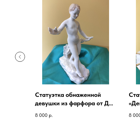
а
Статуэтка обнаженной
Ста
 начало
девушки из фарфора от ДЗ
«Де
«Дулево»
8 000
р.
8 00