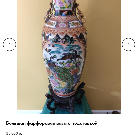
кой
Большая фарфоровая ваза с подставкой
Ва
35 000
р.
15 