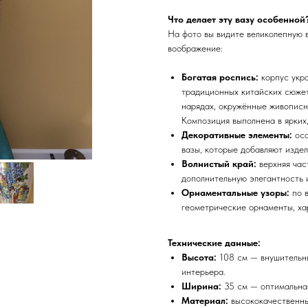
Что делает эту вазу особенной
На фото вы видите великолепную 
воображение:
Богатая роспись:
корпус укр
традиционных китайских сюжет
нарядах, окружённые живописн
Композиция выполнена в ярких
Декоративные элементы:
осо
вазы, которые добавляют изде
Волнистый край:
верхняя час
дополнительную элегантность 
Орнаментальные узоры:
по в
геометрические орнаменты, ха
Технические данные:
Высота:
108 см — внушительны
интерьера.
Ширина:
35 см — оптимальная
Материал:
высококачественны