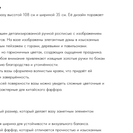
?
вазу высотой 108 см и шириной 35 см. Её дизайн поражает
ашен детализированной ручной росписью с изображением
ов. На вазе изображены элегантные дамы в изысканных
ым пейзажем с горами, деревьями и павильонами.
, но гармоничных цветах, создающих ощущение праздника.
бое внимание привлекают изящные золотые ручки по бокам
лию благородства и утончённости.
ть вазы оформлена волнистым краем, что придаёт ей
и завершённость.
сей поверхности вазы можно увидеть сложные цветочные и
рактерные для китайского фарфора.
й размер, который делает вазу заметным элементом
 ширина для устойчивости и визуального баланса.
й фарфор, который отличается прочностью и изысканным