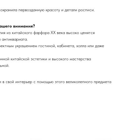
охранила первозданную красоту и детали росписи.
вашего внимания?
ия из китайского фарфора XX века высоко ценятся
 антиквариата.
ектным украшением гостиной, кабинета, холла или даже
нной китайской эстетики и высокого мастерства
ьной.
и в свой интерьер с помощью этого великолепного предмета