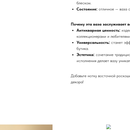
блеском.
Состояние:
отличное — ваза с
Почему эта ваза заслуживает 
Антикварная ценность:
издел
коллекционерами и любителями
Универсальность:
станет эфф
бутика.
Эстетика:
сочетание традицио
исполнения делает вазу уникал
Добавьте нотку восточной роскош
декора!