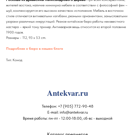
жителей востока, наличие минимума мебели в соответствии с философией фен –
шуй, компенсируется его высоким качеством исполнения. Мебель в восточном
стиле отличается витиеватыми изгибами, резными орнаментами, замысловатыми
узорами различных инкрустаций. Резное китайское бюро работы неизвестного
мастера – яркий тому пример. Антикварная вещь относится ко второй половине
1900 годов.
Размеры - 112, 93 x 53 cm.
Подробнее о бюро в нашем блоге
Тип: Комод
Antekvar.ru
Телефон:
+7 (905) 772-90-48
E-mail:
info@antekvar.ru
Время работы: пн-пт - 12:00-18:00, сб-вс - выходной
Каталог предметов